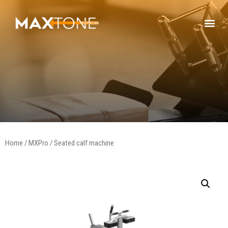
Home
/
MXPro
/ Seated calf machine