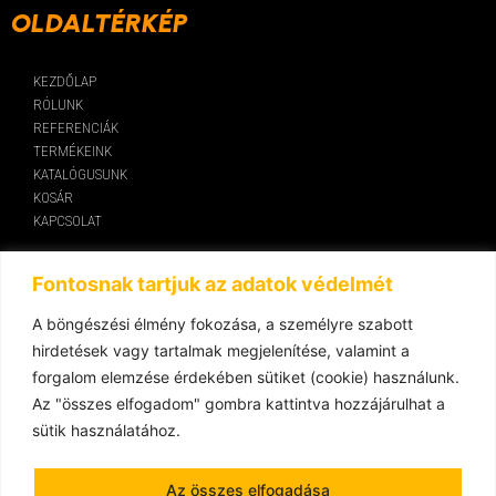
OLDALTÉRKÉP
KEZDŐLAP
RÓLUNK
REFERENCIÁK
TERMÉKEINK
KATALÓGUSUNK
KOSÁR
KAPCSOLAT
KAPCSOLAT
Fontosnak tartjuk az adatok védelmét
A böngészési élmény fokozása, a személyre szabott
Optimal-Time Kft.
hirdetések vagy tartalmak megjelenítése, valamint a
forgalom elemzése érdekében sütiket (cookie) használunk.
9200 Mosonmagyaróvár, Kálnoki út 49.
Az "összes elfogadom" gombra kattintva hozzájárulhat a
Adószám: 24136121-2-08, HU24136121
sütik használatához.
Győrfi Krisztián
e-mail: info@maxtone-fitness.eu
Az összes elfogadása