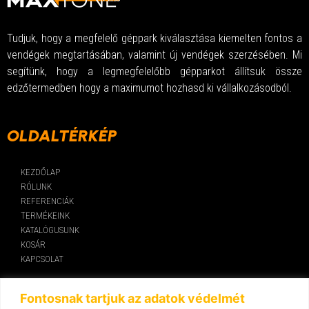
Tudjuk, hogy a megfelelő géppark kiválasztása kiemelten fontos a
vendégek megtartásában, valamint új vendégek szerzésében. Mi
segítünk, hogy a legmegfelelőbb gépparkot állítsuk össze
edzőtermedben hogy a maximumot hozhasd ki vállalkozásodból.
OLDALTÉRKÉP
KEZDŐLAP
RÓLUNK
REFERENCIÁK
TERMÉKEINK
KATALÓGUSUNK
KOSÁR
KAPCSOLAT
KAPCSOLAT
Fontosnak tartjuk az adatok védelmét