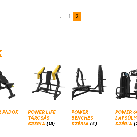
←
1
2
K
 PADOK
POWER LIFE
POWER
POWER 6
TÁRCSÁS
BENCHES
LAPSÚLY
SZÉRIA
(13)
SZÉRIA
(4)
SZÉRIA
(