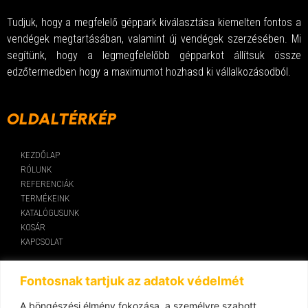
Tudjuk, hogy a megfelelő géppark kiválasztása kiemelten fontos a
vendégek megtartásában, valamint új vendégek szerzésében. Mi
segítünk, hogy a legmegfelelőbb gépparkot állítsuk össze
edzőtermedben hogy a maximumot hozhasd ki vállalkozásodból.
OLDALTÉRKÉP
KEZDŐLAP
RÓLUNK
REFERENCIÁK
TERMÉKEINK
KATALÓGUSUNK
KOSÁR
KAPCSOLAT
KAPCSOLAT
Fontosnak tartjuk az adatok védelmét
A böngészési élmény fokozása, a személyre szabott