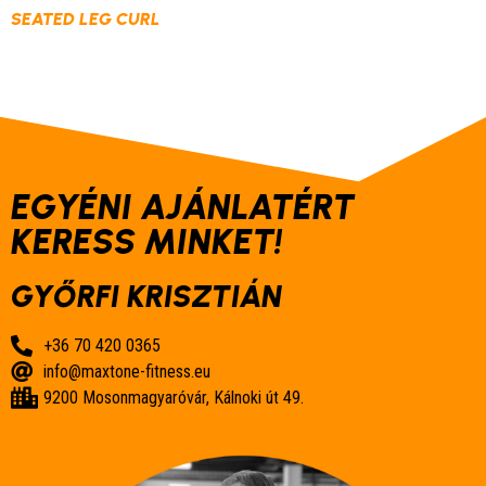
SEATED LEG CURL
EGYÉNI AJÁNLATÉRT
KERESS MINKET!
GYŐRFI KRISZTIÁN
+36 70 420 0365
info@maxtone-fitness.eu
9200 Mosonmagyaróvár, Kálnoki út 49.