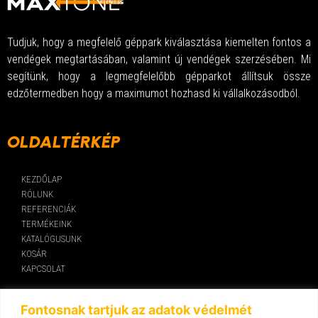
Tudjuk, hogy a megfelelő géppark kiválasztása kiemelten fontos a
vendégek megtartásában, valamint új vendégek szerzésében. Mi
segítünk, hogy a legmegfelelőbb gépparkot állítsuk össze
edzőtermedben hogy a maximumot hozhasd ki vállalkozásodból.
OLDALTÉRKÉP
KEZDŐLAP
RÓLUNK
REFERENCIÁK
TERMÉKEINK
KATALÓGUSUNK
KOSÁR
KAPCSOLAT
KAPCSOLAT
Fontosnak tartjuk az adatok védelmét