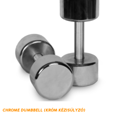
CHROME DUMBBELL (KRÓM KÉZISÚLYZÓ)