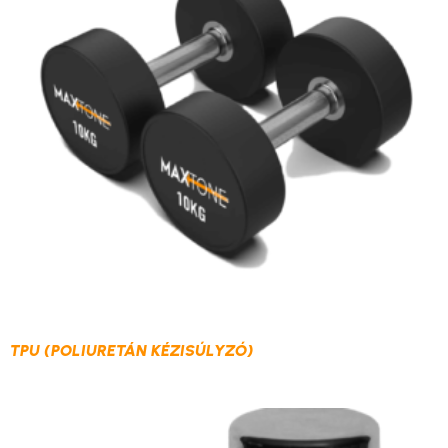
TPU (POLIURETÁN KÉZISÚLYZÓ)