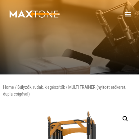
Home
/
Súlyzók, rudak, kiegészítők
/ MULTI TRAINER (nyitott erőkeret,
dupla csigával)