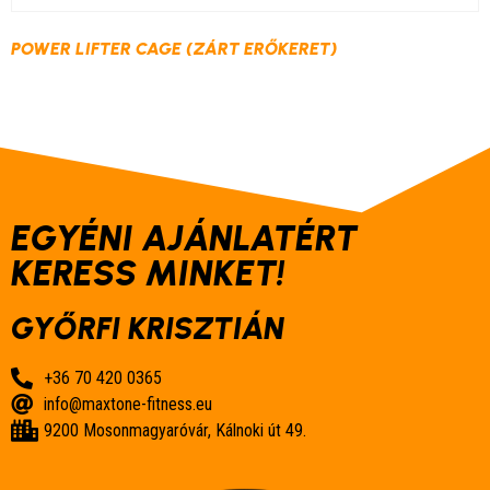
POWER LIFTER CAGE (ZÁRT ERŐKERET)
EGYÉNI AJÁNLATÉRT
KERESS MINKET!
GYŐRFI KRISZTIÁN
+36 70 420 0365
info@maxtone-fitness.eu
9200 Mosonmagyaróvár, Kálnoki út 49.