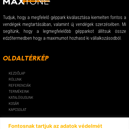
Tudjuk, hogy a megfelelő géppark kiválasztása kiemelten fontos a
vendégek megtartásában, valamint új vendégek szerzésében. Mi
segítünk, hogy a legmegfelelőbb gépparkot állítsuk össze
edzőtermedben hogy a maximumot hozhasd ki vállalkozásodból.
OLDALTÉRKÉP
KEZDŐLAP
RÓLUNK
REFERENCIÁK
TERMÉKEINK
KATALÓGUSUNK
KOSÁR
KAPCSOLAT
KAPCSOLAT
Fontosnak tartjuk az adatok védelmét