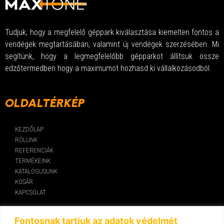
Tudjuk, hogy a megfelelő géppark kiválasztása kiemelten fontos a
vendégek megtartásában, valamint új vendégek szerzésében. Mi
segítünk, hogy a legmegfelelőbb gépparkot állítsuk össze
edzőtermedben hogy a maximumot hozhasd ki vállalkozásodból.
OLDALTÉRKÉP
KEZDŐLAP
RÓLUNK
REFERENCIÁK
TERMÉKEINK
KATALÓGUSUNK
KOSÁR
KAPCSOLAT
KAPCSOLAT
Fontosnak tartjuk az adatok védelmét